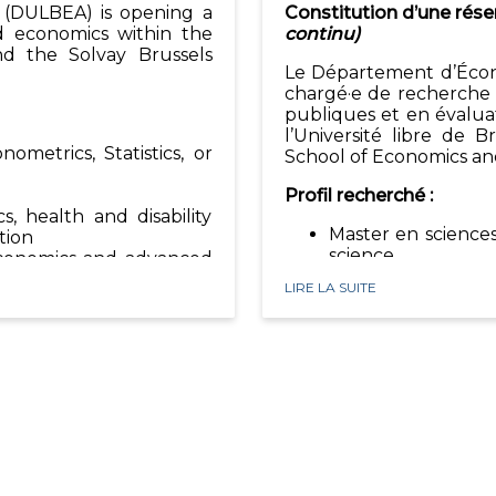
 (DULBEA) is opening a
Constitution d’une rés
ed economics within the
continu)
nd the Solvay Brussels
Le Département d’Écon
chargé·e de recherche 
publiques et en évaluat
l’Université libre de 
ometrics, Statistics, or
School of Economics a
Profil recherché :
, health and disability
Master en science
tion
science
oeconomics and advanced
Grande capacité de
LIRE LA SUITE
Intérêt marqué
ith large administrative
scientifiques
Intérêt pour les p
n and/or randomized
au marché du trava
Maîtrise de la sui
tric software (Stata, R,
codage (structures
Connaissance de l
al and writing skills for
(SAS, STATA, etc.) 
les
Rigueur et capacit
ledge of French and/or
scientifiques