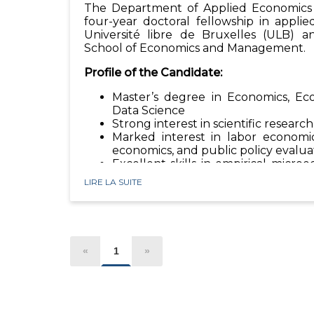
The Department of Applied Economics
four-year doctoral fellowship in appli
Université libre de Bruxelles (ULB) a
School of Economics and Management.
Profile of the Candidate:
Master’s degree in Economics, Econ
Data Science
Strong interest in scientific research
Marked interest in labor economics
economics, and public policy evalua
Excellent skills in empirical micr
econometrics
LIRE LA SUITE
Ability to work independently and w
datasets
Experience with survey desig
controlled trials (RCTs) is an asset
Knowledge of statistical and econome
«
1
»
SAS, Python, etc.) is a strong plus
Scientific rigor and strong analytic
research reports and academic artic
Fluency in English required; know
Dutch is an asset