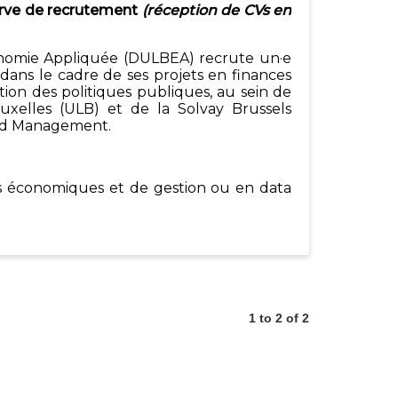
erve de recrutement
(réception de CVs en
omie Appliquée (DULBEA) recrute un·e
dans le cadre de ses projets en finances
ion des politiques publiques, au sein de
Bruxelles (ULB) et de la Solvay Brussels
nd Management.
s économiques et de gestion ou en data
 travail en autonomie
 pour les études et la recherche
roblématiques liées à la sécurité sociale,
il et aux finances publiques
te Office (Excel indispensable) ; bases en
1 to 2 of 2
 conditionnelles) souhaitées
ogiciels statistiques et économétriques
est un atout
é de rédaction de rapports et d’articles