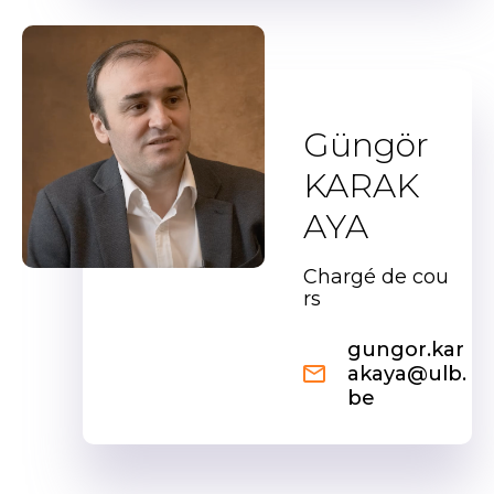
Güngör
KARAK
AYA
Chargé de cou
rs
gungor.kar
akaya@ulb.
be