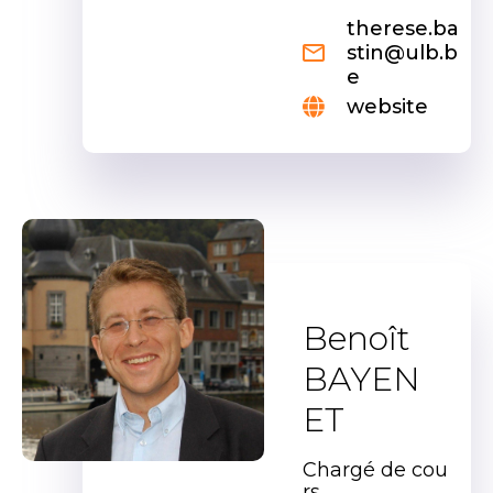
therese.ba
stin@ulb.b
e
website
Benoît
BAYEN
ET
Chargé de cou
rs