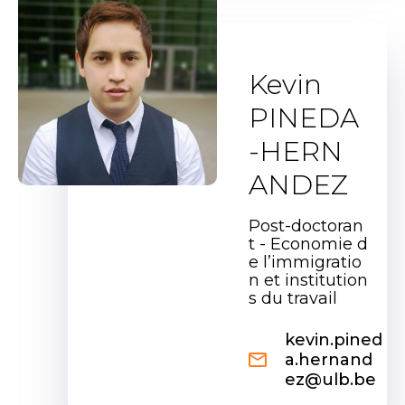
Kevin
PINEDA
-HERN
ANDEZ
Post-doctoran
t - Economie d
e l’immigratio
n et institution
s du travail
kevin.pined
a.hernand
ez@ulb.be