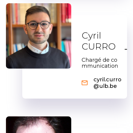
Cyril
CURRO
Chargé de co
mmunication
cyril.curro
@ulb.be