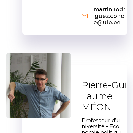
martin.rodr
iguez.cond
e@ulb.be
Pierre-Gui
llaume
MÉON
Professeur d’u
niversité - Eco
nomie politiqu