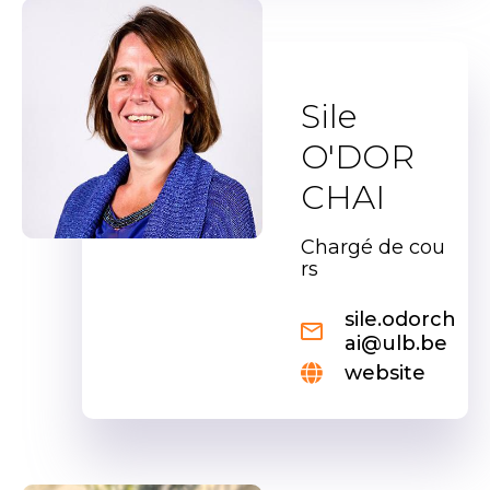
Sile
O'DOR
CHAI
Chargé de cou
rs
sile.odorch
ai@ulb.be
website